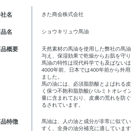
会社名
きた商会株式会社
商品名
ショウキリュウ馬油
商品概要
天然素材の馬油を使用した弊社の馬
与え、保湿効果で乾燥からお肌を守
馬油の特性は現代科学でも及ばない
4000年前、日本では400年前から
ました。
馬の油には、必須脂肪酸とよばれる
く保つ不飽和脂肪酸(パルミトオレイ
量に含まれており、皮膚の荒れを防
るされています。
商品特徴
馬油は、人の油と成分が非常に似て
すく、全身の油分補充に適していま