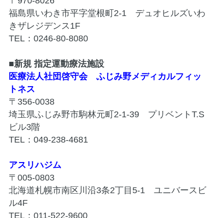
〒970-8026
福島県いわき市平字堂根町2-1 デュオヒルズいわ
きザレジデンス1F
TEL：0246-80-8080
■新規 指定運動療法施設
医療法人社団啓守会 ふじみ野メディカルフィッ
トネス
〒356-0038
埼玉県ふじみ野市駒林元町2-1-39 プリベントT.S
ビル3階
TEL：049-238-4681
アスリハジム
〒005-0803
北海道札幌市南区川沿3条2丁目5-1 ユニバースビ
ル4F
TEL：011-522-9600