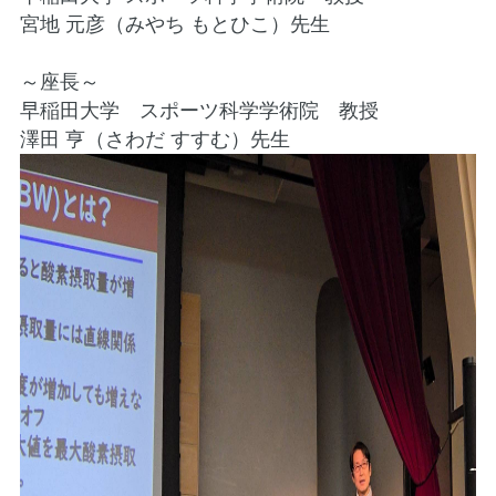
宮地 元彦（みやち もとひこ）先生
～座長～
早稲田大学 スポーツ科学学術院 教授
澤田 亨（さわだ すすむ）先生