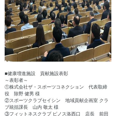
■健康増進施設 貢献施設表彰
～表彰者～
①株式会社ザ・スポーツコネクション 代表取締
役 除野 健男 様
②スポーツクラブセイシン 地域貢献企画室 クラ
ブ統括課長 山内 敬太 様
③フィットネスクラブ ピノス洛西口 店長 前田