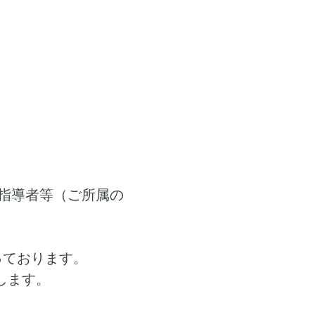
動指導者等（ご所属の
っております。
します。